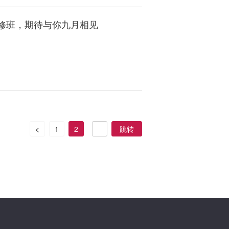
修班，期待与你九月相见
跳转
<
1
2