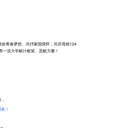
拾青春梦想、共抒家国情怀，共庆母校124
界一流大学献计献策、贡献力量！
动，
报名！