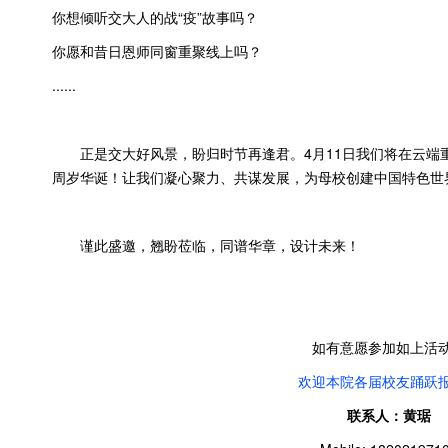
你想倾听交大人的战“疫”故事吗？
你愿和昔日恩师同窗重聚线上吗？
......
正是交大好风景，盼归时节再逢君。4月11日我们将在云端重
周岁华诞！让我们凝心聚力、共谋发展，为母校创建中国特色世
谨此盛邀，翘盼莅临，同谱华章，设计未来！
如有意愿参加如上活
欢迎本院各届校友踊跃
联系人：黄琚