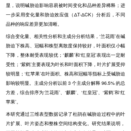
显，说明碱胁迫影响容易被时间变化和品种差异稀释；进
一步采用变化量和胁迫效应值（ΔT-ΔCK）分析后，不同
品种的响应差异更加清晰。
综合变化量、相关性分析和主成分分析结果，‘兰花雨’在碱
胁迫下株高、冠幅和株型离散度保持较好，叶面积仅小幅
下降，整体耐受表现较优；‘麒麟’和‘红皇冠’表现出一定耐
受性；‘紫鹤’主要表现为叶长和叶面积下降，叶片扩展受抑
较明显；‘红苹果’在叶面积、株高和冠幅等指标上受碱胁迫
影响较明显。主成分分析以前 3 个主成分解释 96.5% 的总
方差，综合排序为‘兰花雨’、‘麒麟’、‘红皇冠’、‘紫鹤’和‘红
苹果’。
本研究通过三维表型数据记录了杜鹃在碱胁迫过程中的叶
片扩展、叶片姿态和整株空间结构变化。研究结果说明，