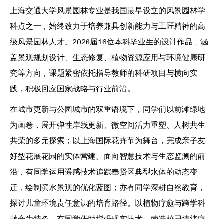
上海交通大学风景园林专业是我国最早设立的风景园林学
科点之一，始终致力于培养兼具创新能力与工匠精神的高
级风景园林人才。2026届16位本科毕业生的设计作品，涵
盖景观规划设计、生态修复、植物资源应用与环境健康研
究等方向，课题紧密依托指导教师的科研项目与横向实
践，积极回应国家战略与行业前沿。
在城市更新与公园城市的双重语境下，同学们以前滩绿地
为画卷，展开弹性岸线更新、微空间活力重塑、人树共生
共荣的多元探索；以上海国际花卉节为舞台，完成亲子友
好型花展花园的实体营建。面向智慧技术与生态监测的前
沿，有同学运用遥感技术追踪奉贤区典型水体的动态变
迁，绘制滨水景观的优化蓝图；亦有同学深耕自然教育，
探讨儿童环境责任意识的培育路径。以植物疗愈与跨学科
融合为特色，有同学借助增强现实技术，营造校园情绪疗