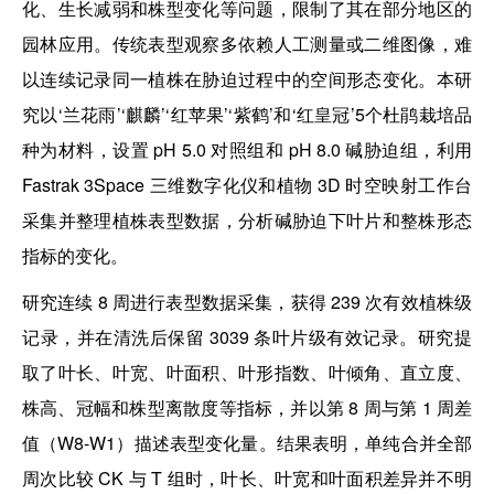
化、生长减弱和株型变化等问题，限制了其在部分地区的
园林应用。传统表型观察多依赖人工测量或二维图像，难
以连续记录同一植株在胁迫过程中的空间形态变化。本研
究以‘兰花雨’‘麒麟’‘红苹果’‘紫鹤’和‘红皇冠’5个杜鹃栽培品
种为材料，设置 pH 5.0 对照组和 pH 8.0 碱胁迫组，利用
Fastrak 3Space 三维数字化仪和植物 3D 时空映射工作台
采集并整理植株表型数据，分析碱胁迫下叶片和整株形态
指标的变化。
研究连续 8 周进行表型数据采集，获得 239 次有效植株级
记录，并在清洗后保留 3039 条叶片级有效记录。研究提
取了叶长、叶宽、叶面积、叶形指数、叶倾角、直立度、
株高、冠幅和株型离散度等指标，并以第 8 周与第 1 周差
值（W8-W1）描述表型变化量。结果表明，单纯合并全部
周次比较 CK 与 T 组时，叶长、叶宽和叶面积差异并不明