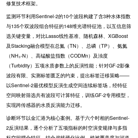
修复技术框架。
监测环节利用Sentinel-2的10个波段构建了含3种水体指数
与135个双波段组合特征的148维光谱特征池，以互信息筛
选关键变量，对比Lasso线性基准、随机森林、XGBoost
及Stacking融合模型在总氮（TN）、总磷（TP）、氨氮
（NH₃-N）、高锰酸盐指数（CODMn）及浊度
（Turbidity）五项水质参数上的反演性能；针对GF-2影像
波段有限、实测标签匮乏的约束，提出标签迁移策略——
以Sentinel-2最优模型反演生成空间连续标签场，经特征
空间映射筛选共有波段可计算特征，训练GF-2专用模型，
实现跨传感器的水质反演能力迁移。
诊断环节以金汇港为核心案例。基于六个时相的Sentinel-
2反演结果，逐个分析了五项指标的时空演变规律与多指
标空间耦合特征，结合岸线硬化比例、植被覆盖度与河道