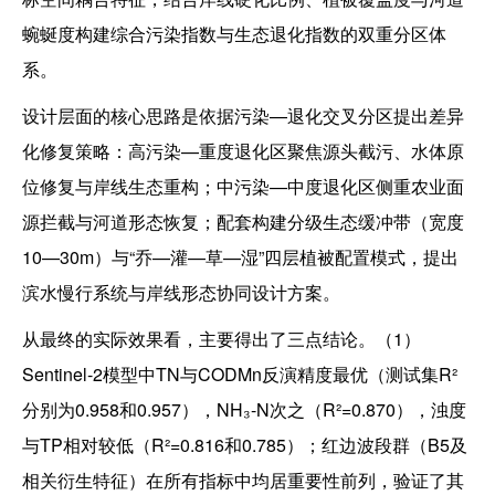
蜿蜒度构建综合污染指数与生态退化指数的双重分区体
系。
设计层面的核心思路是依据污染—退化交叉分区提出差异
化修复策略：高污染—重度退化区聚焦源头截污、水体原
位修复与岸线生态重构；中污染—中度退化区侧重农业面
源拦截与河道形态恢复；配套构建分级生态缓冲带（宽度
10—30m）与“乔—灌—草—湿”四层植被配置模式，提出
滨水慢行系统与岸线形态协同设计方案。
从最终的实际效果看，主要得出了三点结论。（1）
Sentinel-2模型中TN与CODMn反演精度最优（测试集R²
分别为0.958和0.957），NH₃-N次之（R²=0.870），浊度
与TP相对较低（R²=0.816和0.785）；红边波段群（B5及
相关衍生特征）在所有指标中均居重要性前列，验证了其