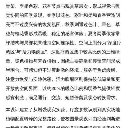
骨架、季相色彩、花香节点与观赏草层次，形成视觉与嗅
觉协同的四季景观。春季以花色、彩叶和柔和春香营造明
亮而不过度兴奋的恢复氛围；秋季则通过色叶、果色、草
穗与桂花香形成温暖、稳定的感官体验；夏冬两季依靠常
绿结构与局部花果维持空间连续性。空间上划分为“深度疗
愈区”与“活力唤醒区”。深度疗愈区集中较高比例的三维绿
量、暖色植物与芳香植物，围绕主要静坐和停留空间形成
半围合、可感知但不过度刺激的环境，服务于焦虑缓解、
注意力恢复与安静休憩。活力唤醒区则保持较低绿量和更
开放的空间界面，以约20%的暖色比例和弱香气提供轻度
感官刺激，满足通行、交流、短暂停留及状态转换需求。
本设计建立了从增强现实实验、疗愈参数识别到真实场地
植物配置转译的完整路径，使校园景观设计由经验判断进
一步走向数据支持。最终形成的并非单纯追求视觉美化的