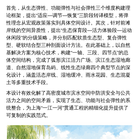
首先，从生态弹性、功能弹性与社会弹性三个维度构建理
论框架，提出“适应—调节—恢复”三阶段转译模型，将弹
性理念从宏观政策落实到具体空间设计。其次，针对前滩
岸线的空间异质性，提出“生态保育段—活力体验段—运动
休闲段”的分级策略，并分别匹配软质生态型、复合弹性
型、硬软结合型三种剖面设计方法。在此基础上，以自然
基解决方案为核心技术，构建“一轴、三段、四节点”的总
体空间结构，完成了弧形滨江活力广场、滨江生态湿地廊
道、自然湿地保育岛屿、线性生态绿廊四个典型节点的深
化设计，涵盖活态岸线、湿地缓冲、雨水花园、生态混凝
土等多重技术手段。
本设计有效化解了高密度城市滨水空间中防洪安全与公共
活力之间的空间矛盾，实现了生态、功能与社会弹性的系
统整合，为上海“一江一河”贯通工程的精细化提升提供了
可复制的实践范式。