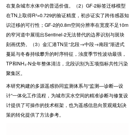
在复杂城市水体中的普适价值。（2）GF-2标签迁移模型
在TN上取得R²=0.729的验证精度，初步证实了跨传感器知
识迁移的可行性；GF-2的0.8m空间分辨率在宽度不足10m
的窄河道中展现出Sentinel-2无法替代的边界识别与斑块
刻画优势。（3）金汇港TN呈“北段→中段→南段”渐进式
蔓延与冬春持续攀升的时序特征，浊度季节性波动最强，
TP和NH₃-N全年整体清洁，北段识别为五项指标共性污染
聚集区。
本研究构建的多源遥感协同监测体系与“监测—诊断—设
计”一体化工作流程，为城市滨水空间的精准诊断与修复设
计提供了可操作的技术框架，也为遥感信息向景观规划决
策的转化提供了方法参考。