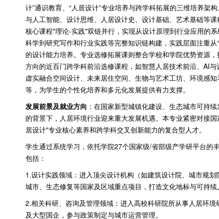
计”通识教育、“人居设计”专业培养与跨学科拓展的三维培养架构
与人工智能、设计思维、人居设计史、设计基础、艺术基础等课
核心课程
"
理论
-
实践
"
双链并行，实现从设计原理到行业应用的系
科学到研究写作和行业实践等完整知识链构建，实践层面注重从“
的设计能力培养。专业选修拓展课则整合学校和学院优势资源，
方向的近百门跨学科前沿选修课程，如智慧人居技术前沿、
AI
与
虚实融合空间设计、未来居住空间、生物与艺术工坊、环境感知
等，为学生的个性化培养和多元化发展提供有力支撑。
发展前景及就业方向
：在国家新型城镇化建设、生态城市可持续
的背景下，人居环境行业迎来重大发展机遇。本专业紧密对接国
居设计
"
专业核心素养和跨学科交叉创新能力的复合型人才。
学生通过系统学习，依托学院
27
个国家级
/
省部级产学研平台的
包括：
1.设计实践领域：进入顶尖设计机构（如建筑设计院、城市规
城市、生态修复等国家及区域重点项目，打造文化地标与可持续
2.相关科研、咨询及管理领域：进入高校科研院所从事人居环
及大型国企，参与政策制定与城市运营管理。