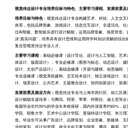
视觉传达设计专业培养目标与特色、主要学习课程、发展前景及
培养目标与特色
：视觉传达设计专业构建艺术、科技、人文交叉
体系，包括品牌形象、游戏设计、信息交互设计、非遗活化、社
过
AI
智媒、数智娱乐进行设计赋能，运用品牌形象、场景营造、设
决“真实问题”，培养具有设计思维和运用跨学科知识求解的综合
复合型视觉传达专业人才。
主要学习课程
：基础必修课（设计导论、设计与人工智能、艺术
体设计、版面设计），专业必修课（图形与标志、动态设计、摄
设计、文创产品设计），基础选修课（开源与建模、创意编程、
专业选修课（视觉系统建构、交互绘本设计、独立游戏设计、生
计、场景设计、公共艺术、主题整合设计、协同创新设计、策展
发展前景及就业方向：
视觉传达专业与上海市闵行区、徐汇区展
设计赋能非遗传承；与腾讯、阿里、苹果、特斯拉、迪士尼等企
每届毕业生约
30%
的毕业生本校保研，国内外深造率约
60%
，赴
学院、耶鲁大学、艺术中心设计学院、普瑞特设计学院、米兰理
造。毕业生可从事广告设计、品牌策划、企业形象、新媒体、互
业的策划、设计与管理。就业去向主要为阿里、腾讯、网易、字