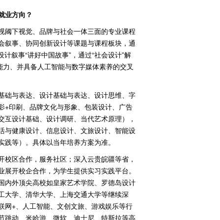
就业方向？
视阈下视觉、品牌与社会一体三面的专业课程
会叙事、协同创新设计等课题与课程板块，通
计叙事“讲好中国故事”，通过“社会设计”解
能力、并具备人工智能与数字媒体素养的交叉
基础与表达、设计基础与表达、设计思维、字
影
+
印刷、品牌文化与形象、包装设计、广告
交互设计基础、设计调研、当代艺术原理），
活与健康设计、信息设计、文旅设计、智能设
实践等）。具体以当年培养方案为准。
开校区合作，服务社区；深入云贵皖疆等省，
业展开校企合作，为学生提供实习实践平台。
国内外顶尖高校如皇家艺术学院、罗德岛设计
工大学、清华大学、上海交通大学等继续深
联网
+
、人工智能、文创文旅、游戏娱乐等行
节跳动、米哈游、微软、迪士尼、特斯拉等高