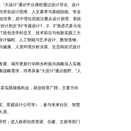
。“大设计”通识平台课程通过设计导论、设计
程夯实设计思维、人文素养与基础技能。专业
统培养，其中理论层面注重从设计原理、系统
设计初步”到“专题设计
1
、
2
、
3
”渐进式多元化
打造包含学科交叉、技术前沿与创新实践三大
设计编程、人工智能与艺术设计、数智造物、
与健康、人居环境分析决策、生态响应式设计
发展、城市更新行动和乡村振兴战略深入实施
家战略需求，培养具备
"
大设计
"
通识视野、
"
人
丰富实践锻炼机会，就业前景广阔，主要方向
划院、景观设计公司等），参与未来社区、智慧
人居。
境研究；进入政府自然资源、住建、文旅等部门